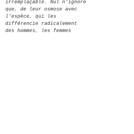
irremplaçable. Nul n'ignore 
que, de leur osmose avec 
l'espèce, qui les 
différencie radicalement 
des hommes, les femmes 
héritent d'importantes 
difficultés à manifester 
leur génie : à construire 
un autre don spécifique, 
éventuellement génial, à la 
culture de cette humanité 
qu'elles abritent dans 
leurs ventres. Beaucoup se 
sont moqués de cette 
indépassable condition 
naturelle qui semblait 
écarter définitivement les 
femmes du génie. Ces 
caricaturistes n'étaient 