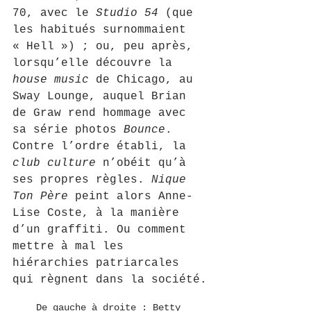
70, avec le 
Studio 54
 (que 
les habitués surnommaient 
« Hell ») ; ou, peu après, 
lorsqu’elle découvre la 
house music
 de Chicago, au 
Sway Lounge, auquel Brian 
de Graw rend hommage avec 
sa série photos 
Bounce
. 
Contre l’ordre établi, la 
club culture
 n’obéit qu’à 
ses propres règles. 
Nique 
Ton Père
 peint alors Anne-
Lise Coste, à la manière 
d’un graffiti. Ou comment 
mettre à mal les 
hiérarchies patriarcales 
qui règnent dans la société.
De gauche à droite : Betty 