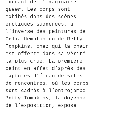
courant de l’imaginaire 
queer
. Les corps sont 
exhibés dans des scènes 
érotiques suggérées, à 
l’inverse des peintures de 
Celia Hempton ou de Betty 
Tompkins, chez qui la chair 
est offerte dans sa vérité 
la plus crue. La première 
peint en effet d’après des 
captures d’écran de sites 
de rencontres, où les corps 
sont cadrés à l’entrejambe. 
Betty Tompkins, la doyenne 
de l’exposition, expose 
quant à elle ses 
Kiss
, 
Fuck
et 
Cunt Paintings
, gros 
plans sur des scènes 
d’ébats et d’organes 