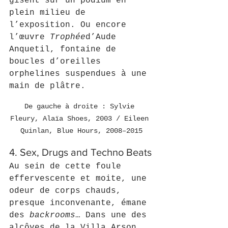
gisent sur un podium en 
plein milieu de 
l’exposition. Ou encore 
l’œuvre 
Trophée
d’Aude 
Anquetil, fontaine de 
boucles d’oreilles 
orphelines suspendues à une 
main de plâtre.
De gauche à droite : Sylvie 
Fleury, Alaïa Shoes, 2003 / Eileen 
Quinlan, Blue Hours, 2008–2015
4. Sex, Drugs and Techno Beats
Au sein de cette foule 
effervescente et moite, une 
odeur de corps chauds, 
presque inconvenante, émane 
des 
backrooms
… Dans une des 
alcôves de la Villa Arson, 